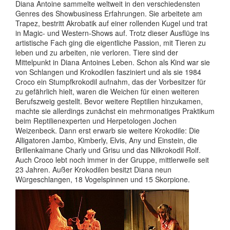
Diana Antoine sammelte weltweit in den verschiedensten
Genres des Showbusiness Erfahrungen. Sie arbeitete am
Trapez, bestritt Akrobatik auf einer rollenden Kugel und trat
in Magic- und Western-Shows auf. Trotz dieser Ausflüge ins
artistische Fach ging die eigentliche Passion, mit Tieren zu
leben und zu arbeiten, nie verloren. Tiere sind der
Mittelpunkt in Diana Antoines Leben. Schon als Kind war sie
von Schlangen und Krokodilen fasziniert und als sie 1984
Croco ein Stumpfkrokodil aufnahm, das der Vorbesitzer für
zu gefährlich hielt, waren die Weichen für einen weiteren
Berufszweig gestellt. Bevor weitere Reptilien hinzukamen,
machte sie allerdings zunächst ein mehrmonatiges Praktikum
beim Reptilienexperten und Herpetologen Jochen
Weizenbeck. Dann erst erwarb sie weitere Krokodile: Die
Alligatoren Jambo, Kimberly, Elvis, Any und Einstein, die
Brillenkaimane Charly und Grisu und das Nilkrokodil Rolf.
Auch Croco lebt noch immer in der Gruppe, mittlerweile seit
23 Jahren. Außer Krokodilen besitzt Diana neun
Würgeschlangen, 18 Vogelspinnen und 15 Skorpione.