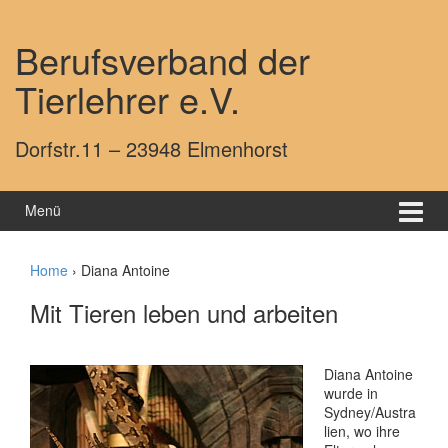
Springe zum Inhalt
Zum Hauptmenü springen
Berufsverband der
Tierlehrer e.V.
Dorfstr.11 – 23948 Elmenhorst
Menü
Home
›
Diana Antoine
Mit Tieren leben und arbeiten
Diana Antoine
wurde in
Sydney/Austra
lien, wo ihre