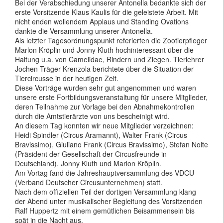
Bei der Verabschiedung unserer Antonella bedankte sich der
erste Vorsitzende Klaus Kaulis für die geleistete Arbeit. Mit
nicht enden wollendem Applaus und Standing Ovations
dankte die Versammlung unserer Antonella.
Als letzter Tagesordnungspunkt referierten die Zootierpfleger
Marlon Kröplin und Jonny Kluth hochinteressant über die
Haltung u.a. von Camelidae, Rindern und Ziegen. Tierlehrer
Jochen Träger Krenzola berichtete über die Situation der
Tiercircusse in der heutigen Zeit.
Diese Vorträge wurden sehr gut angenommen und waren
unsere erste Fortbildungsveranstaltung für unsere Mitglieder,
deren Teilnahme zur Vorlage bei den Abnahmekontrollen
durch die Amtstierärzte von uns bescheinigt wird.
An diesem Tag konnten wir neue Mitglieder verzeichnen:
Heidi Spindler (Circus Aramannt), Walter Frank (Circus
Bravissimo), Giuliano Frank (Circus Bravissimo), Stefan Nolte
(Präsident der Gesellschaft der Circusfreunde in
Deutschland), Jonny Kluth und Marlon Kröplin.
Am Vortag fand die Jahreshauptversammlung des VDCU
(Verband Deutscher Circusunternehmen) statt.
Nach dem offiziellen Teil der dortigen Versammlung klang
der Abend unter musikalischer Begleitung des Vorsitzenden
Ralf Huppertz mit einem gemütlichen Beisammensein bis
spät in die Nacht aus.