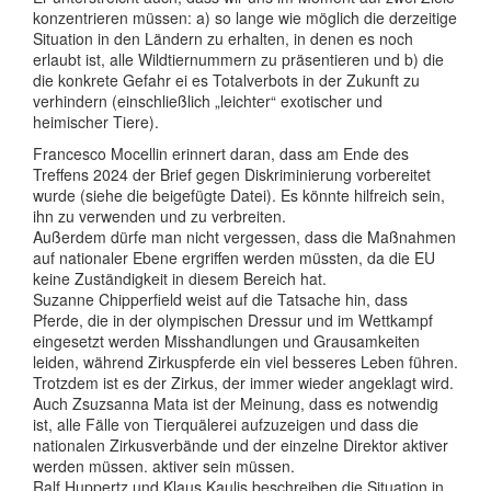
konzentrieren müssen: a) so lange wie möglich die derzeitige
Situation in den Ländern zu erhalten, in denen es noch
erlaubt ist, alle Wildtiernummern zu präsentieren und b) die
die konkrete Gefahr ei es Totalverbots in der Zukunft zu
verhindern (einschließlich „leichter“ exotischer und
heimischer Tiere).
Francesco Mocellin erinnert daran, dass am Ende des
Treffens 2024 der Brief gegen Diskriminierung vorbereitet
wurde (siehe die beigefügte Datei). Es könnte hilfreich sein,
ihn zu verwenden und zu verbreiten.
Außerdem dürfe man nicht vergessen, dass die Maßnahmen
auf nationaler Ebene ergriffen werden müssten, da die EU
keine Zuständigkeit in diesem Bereich hat.
Suzanne Chipperfield weist auf die Tatsache hin, dass
Pferde, die in der olympischen Dressur und im Wettkampf
eingesetzt werden Misshandlungen und Grausamkeiten
leiden, während Zirkuspferde ein viel besseres Leben führen.
Trotzdem ist es der Zirkus, der immer wieder angeklagt wird.
Auch Zsuzsanna Mata ist der Meinung, dass es notwendig
ist, alle Fälle von Tierquälerei aufzuzeigen und dass die
nationalen Zirkusverbände und der einzelne Direktor aktiver
werden müssen. aktiver sein müssen.
Ralf Huppertz und Klaus Kaulis beschreiben die Situation in