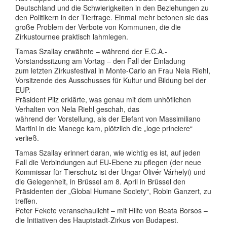
Deutschland und die Schwierigkeiten in den Beziehungen zu
den Politikern in der Tierfrage. Einmal mehr betonen sie das
große Problem der Verbote von Kommunen, die die
Zirkustournee praktisch lahmlegen.
Tamas Szallay erwähnte – während der E.C.A.-
Vorstandssitzung am Vortag – den Fall der Einladung
zum letzten Zirkusfestival in Monte-Carlo an Frau Nela Riehl,
Vorsitzende des Ausschusses für Kultur und Bildung bei der
EUP.
Präsident Pilz erklärte, was genau mit dem unhöflichen
Verhalten von Nela Riehl geschah, das
während der Vorstellung, als der Elefant von Massimiliano
Martini in die Manege kam, plötzlich die „loge princiere“
verließ.
Tamas Szallay erinnert daran, wie wichtig es ist, auf jeden
Fall die Verbindungen auf EU-Ebene zu pflegen (der neue
Kommissar für Tierschutz ist der Ungar Olivér Várhelyi) und
die Gelegenheit, in Brüssel am 8. April in Brüssel den
Präsidenten der „Global Humane Society“, Robin Ganzert, zu
treffen.
Peter Fekete veranschaulicht – mit Hilfe von Beata Borsos –
die Initiativen des Hauptstadt-Zirkus von Budapest.