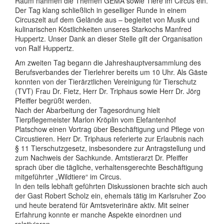
Raum nahmen die Themen GEMA sowie Tiere im Circus ein.
Der Tag klang schließlich in geselliger Runde in einem
Circuszelt auf dem Gelände aus – begleitet von Musik und
kulinarischen Köstlichkeiten unseres Starkochs Manfred
Huppertz. Unser Dank an dieser Stelle gilt der Organisation
von Ralf Huppertz.
Am zweiten Tag begann die Jahreshauptversammlung des
Berufsverbandes der Tierlehrer bereits um 10 Uhr. Als Gäste
konnten von der Tierärztlichen Vereinigung für Tierschutz
(TVT) Frau Dr. Fietz, Herr Dr. Triphaus sowie Herr Dr. Jörg
Pfeiffer begrüßt werden.
Nach der Abarbeitung der Tagesordnung hielt
Tierpflegemeister Marlon Kröplin vom Elefantenhof
Platschow einen Vortrag über Beschäftigung und Pflege von
Circustieren. Herr Dr. Triphaus referierte zur Erlaubnis nach
§ 11 Tierschutzgesetz, insbesondere zur Antragstellung und
zum Nachweis der Sachkunde. Amtstierarzt Dr. Pfeiffer
sprach über die tägliche, verhaltensgerechte Beschäftigung
mitgeführter „Wildtiere“ im Circus.
In den teils lebhaft geführten Diskussionen brachte sich auch
der Gast Robert Scholz ein, ehemals tätig im Karlsruher Zoo
und heute beratend für Amtsveterinäre aktiv. Mit seiner
Erfahrung konnte er manche Aspekte einordnen und