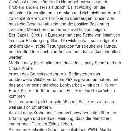
Zunächst einmal könnte die Herangehensweise an das
Problem anders sein als üblich: Es ist wichtig, an die
nächsten Generationen zu denken und sich nicht nur darauf
zu konzentrieren, die Politiker zu überzeugen. Unser Ziel
muss die Gesellschaft sein und die positive Beziehung
zwischen Menschen und Tieren im Zirkus aufzeigen.
Der Capital Circus in Budapest hat eine Reihe von Initiativen
in dieser Richtung ergriffen: Die wichtigste – sehr originelle
und effektiv – ist die Rettungsaktion für streunende Hunde,
bei der die Tiere auch von Artisten aus dem Zirkus adoptiert
werden.
Martin Lacey jr. teilt allen mit, dass der „Lacey Fund“ und der
Circus Krone
erneut das Gerichtsverfahren in Berlin gegen das
bundesweite Wildtierverbot im Zirkus gewonnen haben, und
das auch er seine ständige Lobbyarbeit – mit der Hilfe von
Frank Keller – fortführt, um mit Politikern ins Gespräch zu
kommen
Es ist notwendig, sich regelmäßig mit Politikern zu treffen,
weil sie sich oft ändern.
Alexis Lacey-Krone und Thomas Lacey berichten über ihre
Erfahrungen und sind der Meinung, dass die Menschen
immer noch Tiere im Zirkus lieben.
Als ersten konkreten Schritt beschließt die AWG, Martin