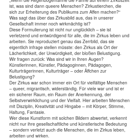
ist, was sind dann queere Menschen? Zirkustierchen, die
sich zur Erheiterung des Publikums zum Affen machen?“
Was sagt das über das Zirkusbild aus, das in unserer
Gesellschaft immer noch wirkmächtig ist?
Diese Formulierung ist nicht nur unglücklich – sie ist
verletzend und entwürdigend für alle, die im Zirkus leben und
arbeiten. Sie reproduziert genau das Zerrbild, das sie
eigentlich infrage stellen müsste: den Zirkus als Ort der
Lächerlichkeit, der Unwürdigkeit, der bloßen Belustigung.
Wir fragen zurück: Was sind wir in Ihren Augen?
Künstlerinnen, Künstler, Pädagoginnen, Pädagogen,
Kulturträgerinnen, Kulturträger – oder Äffchen zur
Belustigung?
Der Zirkus war schon immer ein Ort für vielfältige Menschen
– queer, migrantisch, widerständig. Für viele war und ist er
ein sicherer Raum, ein Raum der Anerkennung, der
Selbstverwirklichung und der Vielfalt. Hier arbeiten Menschen
mit Disziplin, Kreativität und Hingabe – mit Körper, Stimme,
Haltung, Fantasie.
Wer diese Kunstform mit solchen Bildern abwertet, verkennt
nicht nur ihre gesellschaftliche und künstlerische Bedeutung
– sondern verletzt auch die Menschen, die im Zirkus leben,
arbeiten und wirken.