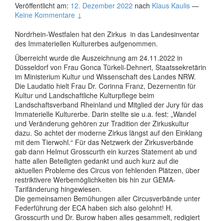
Veröffentlicht am:
12. Dezember 2022
nach
Klaus Kaulis
—
Keine Kommentare ↓
Nordrhein-Westfalen hat den Zirkus in das Landesinventar
des Immateriellen Kulturerbes aufgenommen.
Überreicht wurde die Auszeichnung am 24.11.2022 in
Düsseldorf von Frau Gonca Türkeli-Dehnert, Staatssekretärin
im Ministerium Kultur und Wissenschaft des Landes NRW.
Die Laudatio hielt Frau Dr. Corinna Franz, Dezernentin für
Kultur und Landschaftliche Kulturpflege beim
Landschaftsverband Rheinland und Mitglied der Jury für das
Immaterielle Kulturerbe. Darin stellte sie u.a. fest: „Wandel
und Veränderung gehören zur Tradition der Zirkuskultur
dazu. So achtet der moderne Zirkus längst auf den Einklang
mit dem Tierwohl.“ Für das Netzwerk der Zirkusverbände
gab dann Helmut Grosscurth ein kurzes Statement ab und
hatte allen Beteiligten gedankt und auch kurz auf die
aktuellen Probleme des Circus von fehlenden Plätzen, über
restriktivere Werbemöglichkeiten bis hin zur GEMA-
Tarifänderung hingewiesen.
Die gemeinsamen Bemühungen aller Circusverbände unter
Federführung der ECA haben sich also gelohnt! H.
Grosscurth und Dr. Burow haben alles gesammelt, redigiert