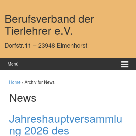
Springe zum Inhalt
Zum Hauptmenü springen
Berufsverband der
Tierlehrer e.V.
Dorfstr.11 – 23948 Elmenhorst
Menü
Home
›
Archiv für News
News
Jahreshauptversammlu
ng 2026 des