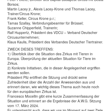
Borsos;
Martin Lacey jr., Alexis Lacey-Krone und Thomas Lacey,
Trainer/Circus Krone;
Frank Keller, Circus Krone p.r.;
Tamas Szallay, Verbindungsbeamter für Brüssel;
Suzanne Chipperfield, Trainerin;
Ralf Huppertz, Präsident des VDCU – Verband Deutscher
Circusunternehmen;
Klaus Kaulis, Präsident des Verbandes Deutscher Tiertrainer.
ZWECK DIESES TREFFENS:
1) Überblick über die Situation des Zirkus mit Tieren in
Europa. Überprüfung der aktuellen Situation für Tiere im
Zirkus.
2) Konkrete Initiativen, die in dieser Angelegenheit ergriffen
werden sollen.
Präsident Pilz eröffnet die Sitzung und drückt seine
Zufriedenheit über die Anzahl der Anwesenden aus und
erinnert daran, wie wichtig dieses Thema auch heute noch
für den europäischen Zirkus ist.
Francesco Mocellin gibt eine kurze Zusammenfassung der
Situation und erinnert an die Ergebnisse der A.W.G. Sitzung
vom 17. März 2024.
Er unterstreicht auch, dass wir uns im Moment auf zwei Ziele