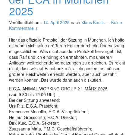
2025
Veröffentlicht am:
14. April 2025
nach
Klaus Kaulis
—
Keine
Kommentare ↓
Hier das offizielle Protokoll der Sitzung in München. Ich hoffe,
es haben sich keine größeren Fehler durch die Übersetzung
eingeschlichen. Was nicht aus dem Protokoll hervorgeht ist,
dass Ralf und ich eindringlich ermahnten, mit unseren
Anliegen weitreichende Vernetzungen zu erreichen. Es reicht
nicht, dass wir auf Facebook o.ä. allein posten, es müssen
größere Reichweiten erreicht werden, aber auch bezahlt
werden können. Das wurde dann auch diskutiert.
E.C.A. ANIMAL WORKING GROUP 21. MÄRZ 2025
(von 9.30 bis 12.00 Uhr)
Bei der Sitzung anwesend:
Urs Pilz, E.C.A. Präsident;
Francesco Mocellin, E.C.A.-Vizepräsident;
Helmut Grosscurth; E.C.A.-Direktor;
Dirk Kuik, E.C.A. Sekretär;
Zsuzsanna Mata, F.M.C. Geschäftsführerin;
Peter Fekete, Direktor des Capital Budapest Circus mit Beata