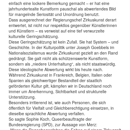
einfach eine lockere Bemerkung gemacht – er hat eine
jahrhundertealte Kunstform pauschal als abwertendes Bild
für mangelnde Seriosität und Unordnung benutzt.
Dass ausgerechnet der Regierungschef Zirkuskunst derart
entwertet, ist nicht nur respektlos gegenüber Künstlerinnen
und Künstlern – es verweist auf eine tief verwurzelte
kulturelle Geringschätzung.
Diese Geringschätzung ist kein Zufall. Sie hat System – und
Geschichte. In der Kulturpolitik unter Joseph Goebbels im
Nationalsozialismus wurde Zirkuskunst gezielt an den Rand
gedrängt. Sie galt nicht als schützenswerte Kunstform,
sondern als „niedere Unterhaltung“, als nicht staatswürdig.
Diese ideologische Abwertung wirkt bis heute nach.
Während Zirkuskunst in Frankreich, Belgien, Italien oder
Spanien als gleichwertiger Bestandteil der staatlich
geförderten Kultur gilt, kämpfen wir in Deutschland noch
immer um Anerkennung, Sichtbarkeit und strukturelle
Unterstützung.
Besonders irritierend ist, wie auch Personen, die sich
öffentlich für Vielfalt und Gleichberechtigung einsetzen, in
dieselbe sprachliche Abwertung verfallen.
So sagte Sophie Koch, Queerbeauftragte der
Bundesregierung (SPD), zur Aussage von Merz:
„Wenn die Regenbogenfahne die Fahne auf einem Zirkuszelt