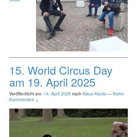
15. World Circus Day
am 19. April 2025
Veröffentlicht am:
14. April 2025
nach
Klaus Kaulis
—
Keine
Kommentare ↓
Video-
Player