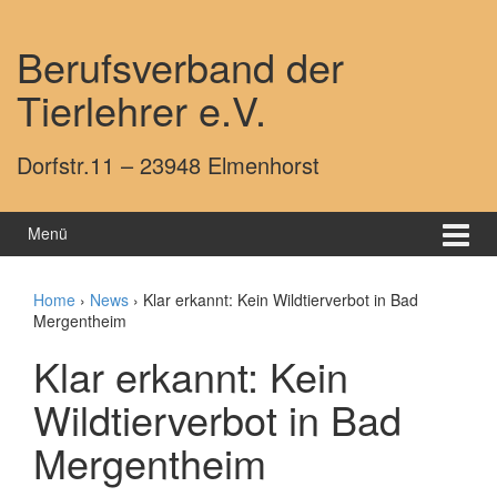
Springe zum Inhalt
Zum Hauptmenü springen
Berufsverband der
Tierlehrer e.V.
Dorfstr.11 – 23948 Elmenhorst
Menü
Home
›
News
›
Klar erkannt: Kein Wildtierverbot in Bad
Mergentheim
Klar erkannt: Kein
Wildtierverbot in Bad
Mergentheim