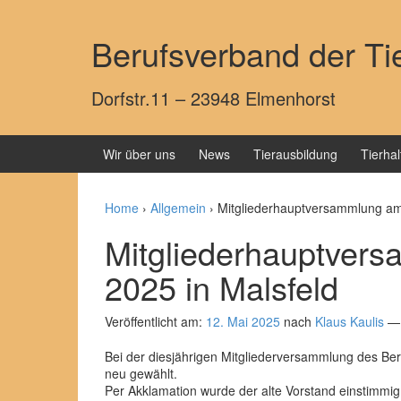
Springe zum Inhalt
Zum Hauptmenü springen
Berufsverband der Tie
Dorfstr.11 – 23948 Elmenhorst
Wir über uns
News
Tierausbildung
Tierha
Home
›
Allgemein
›
Mitgliederhauptversammlung am 
Mitgliederhauptver
2025 in Malsfeld
Veröffentlicht am:
12. Mai 2025
nach
Klaus Kaulis
—
Bei der diesjährigen Mitgliederversammlung des Be
neu gewählt.
Per Akklamation wurde der alte Vorstand einstimmig