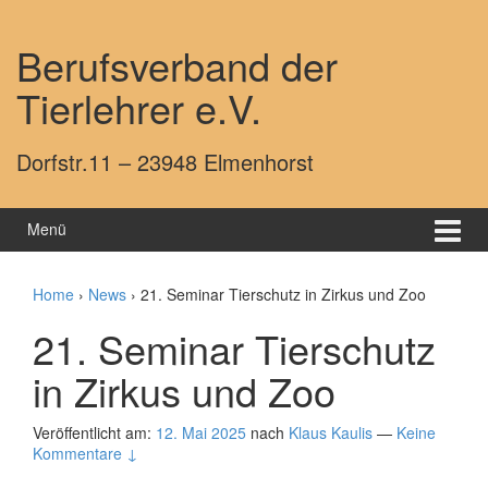
Springe zum Inhalt
Zum Hauptmenü springen
Berufsverband der
Tierlehrer e.V.
Dorfstr.11 – 23948 Elmenhorst
Menü
Home
›
News
›
21. Seminar Tierschutz in Zirkus und Zoo
21. Seminar Tierschutz
in Zirkus und Zoo
Veröffentlicht am:
12. Mai 2025
nach
Klaus Kaulis
—
Keine
Kommentare ↓